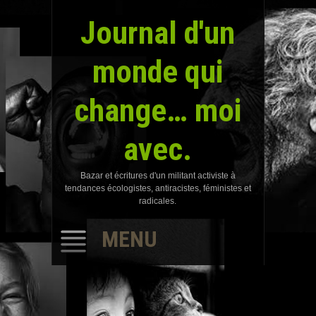
Journal d'un
monde qui
change… moi
avec.
Bazar et écritures d'un militant activiste à
tendances écologistes, antiracistes, féministes et
radicales.
MENU
SKIP
TO
CONTENT