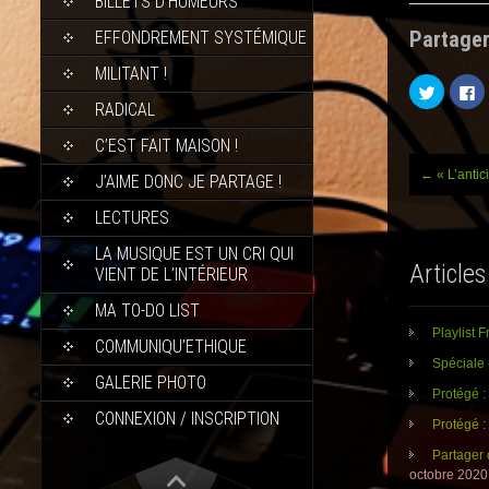
BILLETS D’HUMEURS
Partager
EFFONDREMENT SYSTÉMIQUE
MILITANT !
C
C
l
l
RADICAL
i
i
q
q
u
u
C’EST FAIT MAISON !
e
e
z
z
←
« L’antic
Post
p
p
J’AIME DONC JE PARTAGE !
o
o
u
u
LECTURES
r
r
navig
p
p
a
a
LA MUSIQUE EST UN CRI QUI
r
r
Articles
t
t
VIENT DE L’INTÉRIEUR
a
a
g
g
MA TO-DO LIST
e
e
r
r
Playlist 
s
s
COMMUNIQU’ETHIQUE
u
u
r
r
Spéciale 
T
F
GALERIE PHOTO
w
a
Protégé 
i
c
t
e
CONNEXION / INSCRIPTION
Protégé : 
t
b
e
o
r
o
Partager 
(
k
octobre 2020
o
(