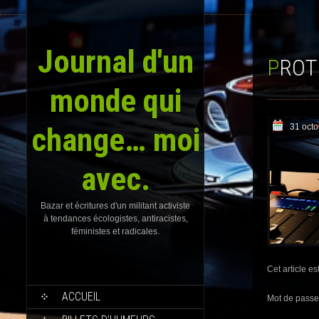
Journal d'un
PRO
monde qui
change… moi
31 oct
avec.
Bazar et écritures d'un militant activiste
à tendances écologistes, antiracistes,
féministes et radicales.
Cet article es
SKIP
ACCUEIL
Mot de passe
TO
CONTENT