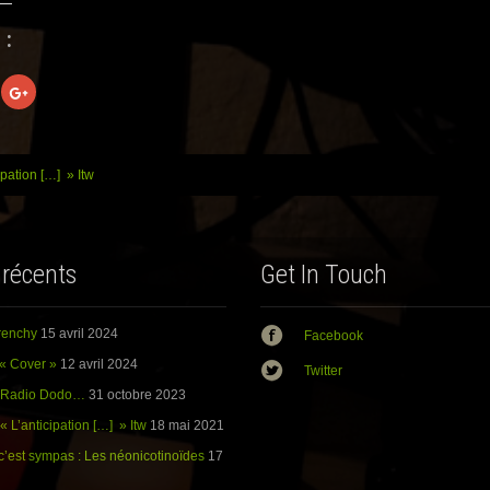
 :
C
l
i
q
u
e
z
ipation […] » Itw
p
o
u
r
ation
p
a
r
 récents
Get In Touch
t
a
g
e
r
Frenchy
15 avril 2024
Facebook
s
u
r
« Cover »
12 avril 2024
Twitter
G
o
: Radio Dodo…
31 octobre 2023
o
g
« L’anticipation […] » Itw
18 mai 2021
l
e
+
c’est sympas : Les néonicotinoïdes
17
(
o