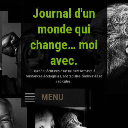
Journal d'un
monde qui
change… moi
avec.
Bazar et écritures d'un militant activiste à
tendances écologistes, antiracistes, féministes et
radicales.
MENU
SKIP
TO
CONTENT