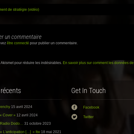
e
z
nt de stratégie (vidéo)
p
o
u
r
ation
p
a
r
er un commentaire
t
a
g
evez
être connecté
pour publier un commentaire.
e
r
s
u
r
e Akismet pour réduire les indésirables.
En savoir plus sur comment les données de 
G
o
o
g
l
e
+
 récents
Get In Touch
(
o
u
v
r
Frenchy
15 avril 2024
e
Facebook
d
a
« Cover »
12 avril 2024
Twitter
n
s
: Radio Dodo…
31 octobre 2023
u
n
« L’anticipation […] » Itw
18 mai 2021
e