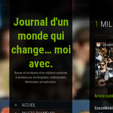
Journal d'un
1 M
monde qui
change… moi
24 avri
avec.
Bazar et écritures d'un militant activiste
à tendances écologistes, antiracistes,
féministes et radicales.
Article publ
SKIP
ACCUEIL
TO
ExxonMobil
CONTENT