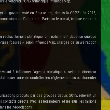
révèle vendredi l’ONG britannique InfluenceMap.
ers et gaziers coté en Bourse ont, depuis la COP21 fin 2015,
conclusions de l’accord de Paris sur le climat, indique vendredi
se du réchauffement climatique, ont notamment dépensé quelque
rgies fossiles », selon InfluenceMap, chargée de suivre l’action
isant à influencer l’agenda climatique », selon le directeur
 d’attaquer voire de contrôler les réglementations ou d’orienter
nications produits par ces groupes depuis 2015, relevant un
contacts directs avec les législateurs et les élus, les millions
dans les négociations.