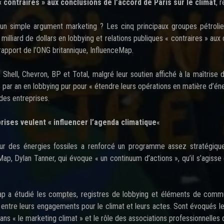
« contraires » aux conclusions de l’accord de Paris sur le climat
, 
 un simple argument marketing ? Les cinq principaux groupes pétroli
milliard de dollars en lobbying et relations publiques « contraires » aux 
rapport de l’ONG britannique, InfluenceMap.
 Shell, Chevron, BP et Total, malgré leur soutien affiché à la maîtri
s par an en lobbying pur pour « étendre leurs opérations en matière d’éne
 des entreprises.
rises veulent « influencer l’agenda climatique
«
r des énergies fossiles a renforcé un programme assez stratégique v
Map, Dylan Tanner, qui évoque « un continuum d’actions », qu’il s’agisse
ap a étudié les comptes, registres de lobbying et éléments de commu
 entre leurs engagements pour le climat et leurs actes. Sont évoqués les 
ns « le marketing climat » et le rôle des associations professionnelles 