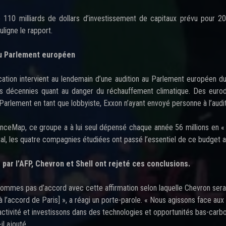
 110 milliards de dollars d’investissement de capitaux prévu pour 201
ligne le rapport.
au Parlement européen
cation intervient au lendemain d’une audition au Parlement européen d
s décennies quant au danger du réchauffement climatique. Des eurod
Parlement en tant que lobbyiste, Exxon n’ayant envoyé personne à l’audit
enceMap, ce groupe a à lui seul dépensé chaque année 56 millions en « m
tal, les quatre compagnies étudiées ont passé l’essentiel de ce budget a
 par l’AFP, Chevron et Shell ont rejeté ces conclusions.
ommes pas d’accord avec cette affirmation selon laquelle Chevron sera
[à l’accord de Paris] », a réagi un porte-parole. « Nous agissons face a
activité et investissons dans des technologies et opportunités bas-carb
il ajouté.