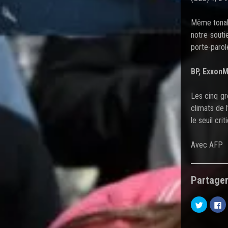
Même tonali
notre souti
porte-parol
BP, ExxonM
Les cinq gr
climats de 
le seuil cr
Avec AFP
Partager
C
C
l
l
i
i
q
q
u
u