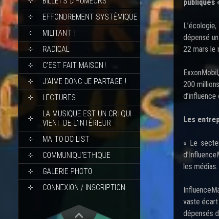
BILLETS D’HUMEURS
publiques 
EFFONDREMENT SYSTÉMIQUE
L’écologie,
MILITANT !
dépensé un 
RADICAL
22 mars le 
C’EST FAIT MAISON !
ExxonMobil,
J’AIME DONC JE PARTAGE !
200 million
d’influence
LECTURES
LA MUSIQUE EST UN CRI QUI
Les entrep
VIENT DE L’INTÉRIEUR
MA TO-DO LIST
« Le secteu
d’Influence
COMMUNIQU’ETHIQUE
les médias.
GALERIE PHOTO
CONNEXION / INSCRIPTION
InfluenceM
vaste écart
dépensés da