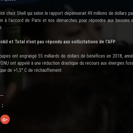
té chez Shell qui selon le rapport dépenserait 49 millions de dollars p
en à l’accord de Paris et nos démarches pour répondre aux besoins s
e.
obil et Total n’ont pas répondu aux sollicitations de l’AFP
.
oupes ont engrangé 55 milliards de dollars de bénéfices en 2018, an
l’ONU ont appelé à une réduction drastique du recours aux énergies foss
itique de +1,5° C de réchauffement.
 :
C
l
i
q
u