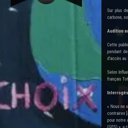
Sur plus de
carbone, sou
Audition 
Cette publi
pendant de
d’accès au 
Selon Influ
français To
Interrogés
« Nous ne s
contraires 
pour notre 
(GES) », a-t-