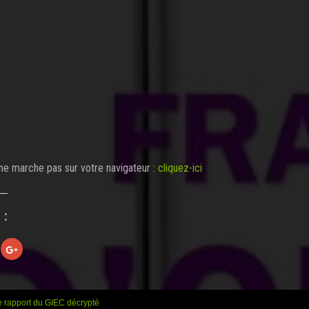
n ne marche pas sur votre navigateur :
cliquez-ici
 :
C
l
i
q
u
e
z
 rapport du GIEC décrypté
p