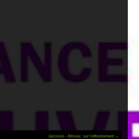
Jancovici – Bihouix : sur l’effondrement
→