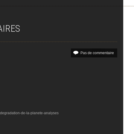
AIRES
Pas de commentaire
e-degradation-de-la-planete-analyses