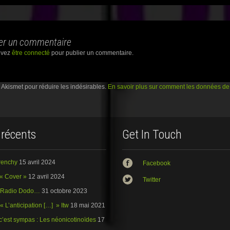
o
u
r
ation
p
a
r
er un commentaire
t
a
g
evez
être connecté
pour publier un commentaire.
e
r
s
u
r
e Akismet pour réduire les indésirables.
En savoir plus sur comment les données de 
G
o
o
g
l
e
+
 récents
Get In Touch
(
o
u
v
r
Frenchy
15 avril 2024
e
Facebook
d
a
« Cover »
12 avril 2024
Twitter
n
s
: Radio Dodo…
31 octobre 2023
u
n
« L’anticipation […] » Itw
18 mai 2021
e
n
o
c’est sympas : Les néonicotinoïdes
17
u