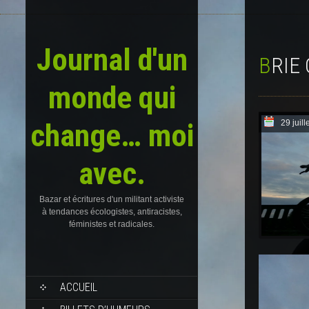
Journal d'un
BRI
monde qui
change… moi
29 juill
avec.
Bazar et écritures d'un militant activiste
à tendances écologistes, antiracistes,
féministes et radicales.
SKIP
ACCUEIL
TO
CONTENT