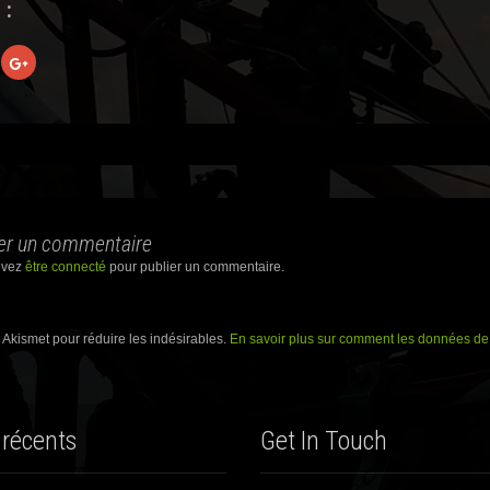
 :
C
l
i
q
u
e
z
p
o
u
r
ation
p
a
r
er un commentaire
t
a
g
evez
être connecté
pour publier un commentaire.
e
r
s
u
r
e Akismet pour réduire les indésirables.
En savoir plus sur comment les données de 
G
o
o
g
l
e
+
 récents
Get In Touch
(
o
u
v