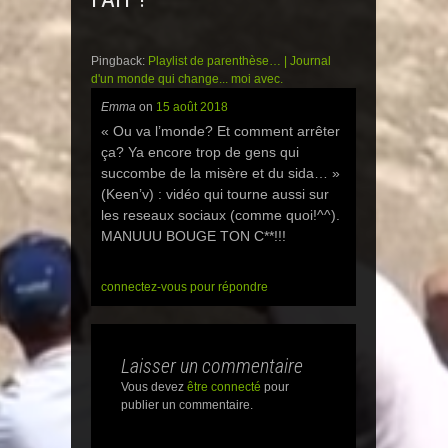
r
r
r
s
s
s
u
u
u
r
r
r
T
F
G
Pingback:
Playlist de parenthèse… | Journal
w
a
o
d'un monde qui change... moi avec.
i
c
o
t
e
g
t
b
l
Emma
on
15 août 2018
e
o
e
r
o
+
« Ou va l’monde? Et comment arrêter
(
k
(
ça? Ya encore trop de gens qui
o
(
o
u
o
u
succombe de la misère et du sida… »
v
u
v
r
v
r
(Keen’v) : vidéo qui tourne aussi sur
e
r
e
d
e
d
les reseaux sociaux (comme quoi!^^).
a
d
a
MANUUU BOUGE TON C**!!!
n
a
n
s
n
s
u
s
u
n
u
n
e
n
e
connectez-vous pour répondre
n
e
n
o
n
o
u
o
u
v
u
v
e
v
e
l
e
l
Laisser un commentaire
l
l
l
e
l
e
Vous devez
être connecté
pour
f
e
f
e
f
e
publier un commentaire.
n
e
n
ê
n
ê
t
ê
t