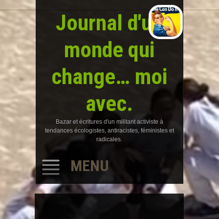
Journal d'un
monde qui
change… moi
avec.
Bazar et écritures d'un militant activiste à
tendances écologistes, antiracistes, féministes et
radicales.
MENU
SKIP
TO
CONTENT