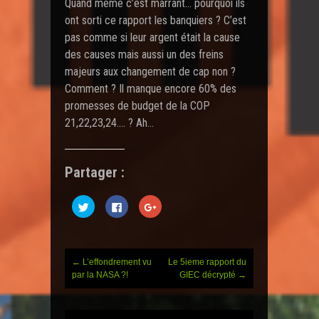
Quand même c’est marrant… pourquoi ils
ont sorti ce rapport les banquiers ? C’est
pas comme si leur argent était la cause
des causes mais aussi un des freins
majeurs aux changement de cap non ?
Comment ? Il manque encore 60% des
promesses de budget de la COP
21,22,23,24…. ? Ah…
Partager :
C
C
C
l
l
l
i
i
i
q
q
q
u
u
u
e
e
e
z
z
z
←
L’effondrement vu
Le 5ieme rapport du
Post
p
p
p
o
o
o
par la NASA ?!
GIEC décrypté
→
u
u
u
r
r
r
navigation
p
p
p
a
a
a
r
r
r