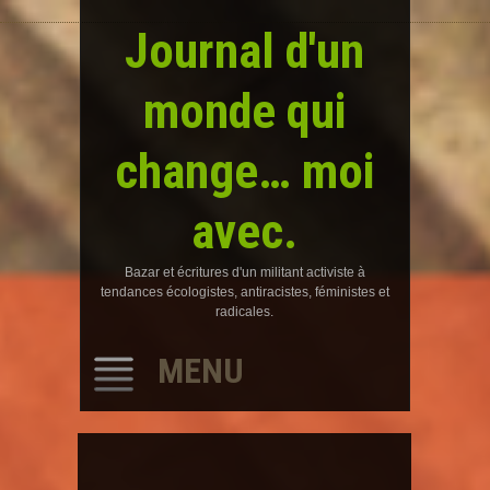
Journal d'un
monde qui
change… moi
avec.
Bazar et écritures d'un militant activiste à
tendances écologistes, antiracistes, féministes et
radicales.
MENU
SKIP
TO
CONTENT