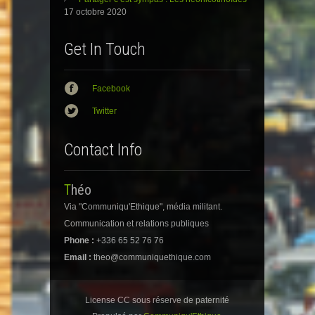
e
f
e
n
e
n
17 octobre 2020
ê
n
ê
t
ê
t
r
t
r
e
r
e
Get In Touch
)
e
)
)
Facebook
Twitter
Contact Info
Théo
Via "Communiqu'Ethique", média militant.
Communication et relations publiques
Phone :
+336 65 52 76 76
Email :
theo@communiquethique.com
License CC sous réserve de paternité