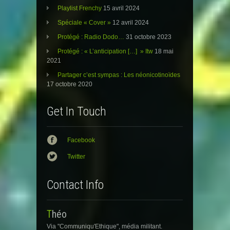
u
s
u
Playlist Frenchy
15 avril 2024
n
u
n
e
n
e
n
e
n
Spéciale « Cover »
12 avril 2024
o
n
o
u
o
u
Protégé : Radio Dodo…
31 octobre 2023
v
u
v
e
v
e
Protégé : « L’anticipation […] » Itw
18 mai
l
e
l
l
l
l
2021
e
l
e
f
e
f
Partager c’est sympas : Les néonicotinoïdes
e
f
e
n
e
n
17 octobre 2020
ê
n
ê
t
ê
t
r
t
r
e
r
e
Get In Touch
)
e
)
)
Facebook
Twitter
Contact Info
Théo
Via "Communiqu'Ethique", média militant.