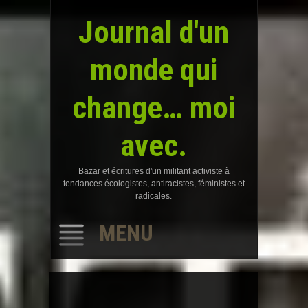
Journal d'un
monde qui
change… moi
avec.
Bazar et écritures d'un militant activiste à
tendances écologistes, antiracistes, féministes et
radicales.
MENU
SKIP
TO
CONTENT