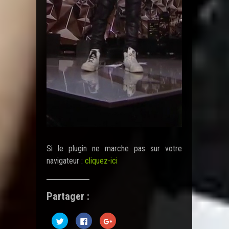
Si le plugin ne marche pas sur votre
navigateur :
cliquez-ici
Partager :
C
C
C
l
l
l