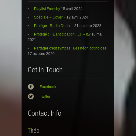
u
s
u
n
u
n
e
n
e
Playlist Frenchy
15 avril 2024
n
e
n
o
n
o
Spéciale « Cover »
12 avril 2024
u
o
u
v
u
v
e
v
e
Protégé : Radio Dodo…
31 octobre 2023
l
e
l
l
l
l
Protégé : « L’anticipation […] » Itw
18 mai
e
l
e
2021
f
e
f
e
f
e
n
e
n
Partager c’est sympas : Les néonicotinoïdes
ê
n
ê
17 octobre 2020
t
ê
t
r
t
r
e
r
e
)
e
)
Get In Touch
)
Facebook
Twitter
Contact Info
Théo