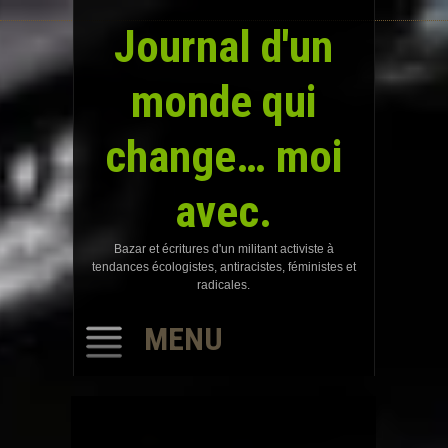
Journal d'un
monde qui
change… moi
avec.
Bazar et écritures d'un militant activiste à
tendances écologistes, antiracistes, féministes et
radicales.
MENU
SKIP
TO
CONTENT