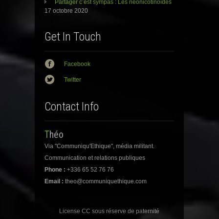
n
e
n
Partager c’est sympas : Les néonicotinoïdes
ê
n
ê
17 octobre 2020
t
ê
t
r
t
r
e
r
e
)
e
)
Get In Touch
)
Facebook
Twitter
Contact Info
Théo
Via "Communiqu'Ethique", média militant.
Communication et relations publiques
Phone :
+336 65 52 76 76
Email :
theo@communiquethique.com
License CC sous réserve de paternité