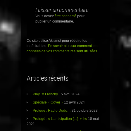
a
a
a
g
g
g
Laisser un commentaire
e
e
e
r
r
r
s
s
s
Vous devez
être connecté
pour
u
u
u
publier un commentaire.
r
r
r
T
F
G
w
a
o
i
c
o
t
e
g
t
b
l
Ce site utilise Akismet pour réduire les
e
o
e
indésirables.
En savoir plus sur comment les
r
o
+
(
k
(
données de vos commentaires sont utilisées
.
o
(
o
u
o
u
v
u
v
r
v
r
e
r
e
d
e
d
a
d
a
Articles récents
n
a
n
s
n
s
u
s
u
n
u
n
e
n
e
Playlist Frenchy
15 avril 2024
n
e
n
o
n
o
Spéciale « Cover »
12 avril 2024
u
o
u
v
u
v
Protégé : Radio Dodo…
31 octobre 2023
e
v
e
l
e
l
l
l
l
Protégé : « L’anticipation […] » Itw
18 mai
e
l
e
2021
f
e
f
e
f
e