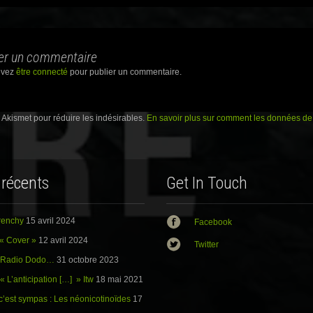
o
u
r
ation
p
a
r
er un commentaire
t
a
g
evez
être connecté
pour publier un commentaire.
e
r
s
u
r
e Akismet pour réduire les indésirables.
En savoir plus sur comment les données de 
G
o
o
g
l
e
+
 récents
Get In Touch
(
o
u
v
r
Frenchy
15 avril 2024
e
Facebook
d
a
« Cover »
12 avril 2024
Twitter
n
s
: Radio Dodo…
31 octobre 2023
u
n
« L’anticipation […] » Itw
18 mai 2021
e
n
o
c’est sympas : Les néonicotinoïdes
17
u