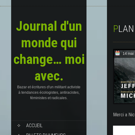
Journal d'un
PLA
monde qui
change… moi
14 mai
avec.
Bazar et écritures d'un militant activiste
à tendances écologistes, antiracistes,
féministes et radicales.
Merci a Ni
SKIP
ACCUEIL
TO
CONTENT