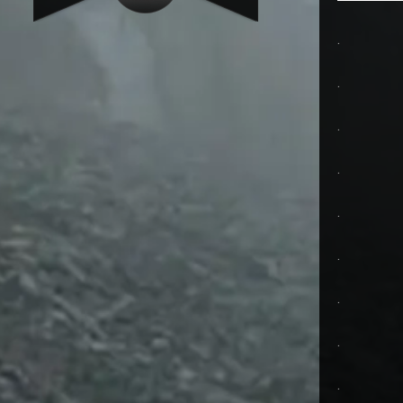
.
.
.
.
.
.
.
.
.