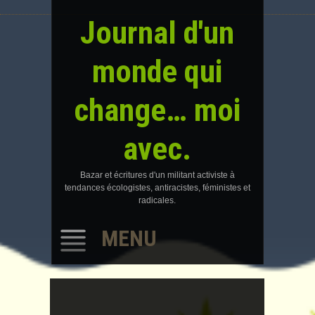
Journal d'un
monde qui
change… moi
avec.
Bazar et écritures d'un militant activiste à
tendances écologistes, antiracistes, féministes et
radicales.
MENU
SKIP
TO
CONTENT