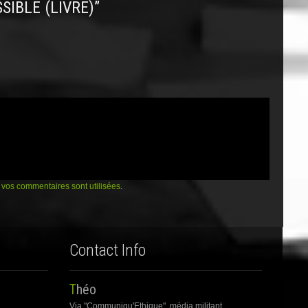
SIBLE (LIVRE)
”
vos commentaires sont utilisées
.
Contact Info
Théo
Via "Communiqu'Ethique", média militant.