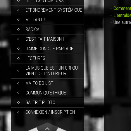
BILLETS D’HUMEURS
–
Comment 
EFFONDREMENT SYSTÉMIQUE
–
L’entraid
MILITANT !
– Une autre
RADICAL
C’EST FAIT MAISON !
J’AIME DONC JE PARTAGE !
LECTURES
LA MUSIQUE EST UN CRI QUI
VIENT DE L’INTÉRIEUR
MA TO-DO LIST
COMMUNIQU’ETHIQUE
GALERIE PHOTO
CONNEXION / INSCRIPTION