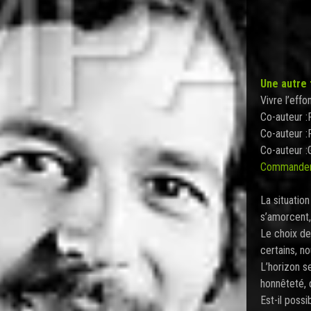
Une autre 
Vivre l’eff
Co-auteur :
Co-auteur :
Co-auteur :
Commander 
La situatio
s’amorcent, 
Le choix de 
certains, no
L’horizon s
honnêteté, q
Est-il poss