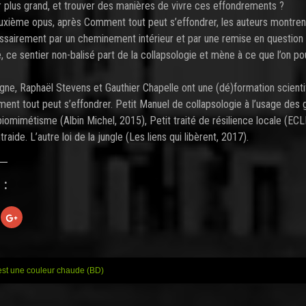
ir plus grand, et trouver des manières de vivre ces effondrements ?
xième opus, après Comment tout peut s’effondrer, les auteurs montren
sairement par un cheminement intérieur et par une remise en question 
 ce sentier non-balisé part de la collapsologie et mène à ce que l’on po
gne, Raphaël Stevens et Gauthier Chapelle ont une (dé)formation scienti
ent tout peut s’effondrer. Petit Manuel de collapsologie à l’usage des
biomimétisme (Albin Michel, 2015), Petit traité de résilience locale (EC
raide. L’autre loi de la jungle (Les liens qui libèrent, 2017).
 :
C
l
i
q
u
e
z
est une couleur chaude (BD)
p
o
u
r
p