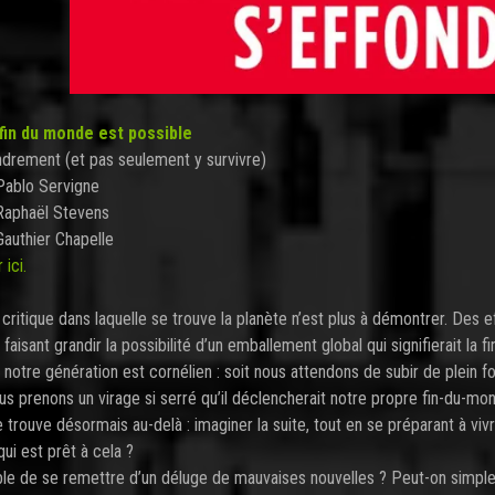
fin du monde est possible
ondrement (et pas seulement y survivre)
Pablo Servigne
Raphaël Stevens
Gauthier Chapelle
ici.
n critique dans laquelle se trouve la planète n’est plus à démontrer. Des
faisant grandir la possibilité d’un emballement global qui signifierait la
notre génération est cornélien : soit nous attendons de subir de plein fo
us prenons un virage si serré qu’il déclencherait notre propre fin-du-mon
e trouve désormais au-delà : imaginer la suite, tout en se préparant à vi
ui est prêt à cela ?
ible de se remettre d’un déluge de mauvaises nouvelles ? Peut-on simpl