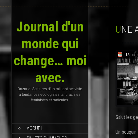
Journal d'un
UNE
monde qui
change… moi
18 oct
avec.
Bazar et écritures d'un militant activiste
à tendances écologistes, antiracistes,
féministes et radicales.
Salut les ge
SKIP
ACCUEIL
TO
Un bouquin 
CONTENT