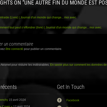
ation
GHTS ON “
UNE AUTRE FIN DU MONDE EST POS
a
r
t
a
g
e
ntraide (Livre) | Journal d'un monde qui change... moi avec.
r
s
u
ment tout peut s’effondrer (livre) | Journal d'un monde qui change... moi avec.
r
G
o
o
g
l
er un commentaire
e
+
evez
être connecté
pour publier un commentaire.
(
o
u
v
r
e Akismet pour réduire les indésirables.
En savoir plus sur comment les données de 
e
d
a
n
s
u
n
 récents
Get In Touch
e
n
o
u
v
Frenchy
15 avril 2024
e
Facebook
l
l
« Cover »
12 avril 2024