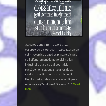
Salut les gens !! Euh… alors ? La
collapsologie c’est quoi ? La collapsologie
est « l’exercice transdisciplinaire d’étude
de l’effondrement de notre civilisation
industrielle et de ce qui pourrait lui
succéder, en s’appuyant sur les deux
modes cognitifs que sont la raison et
l’intuition et sur des travaux scientifiques
reconnus » (Servigne & Stevens, […]
Read
More...