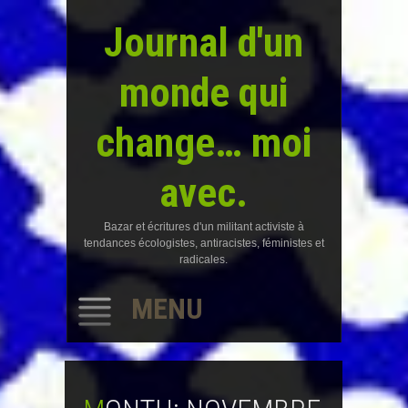
Journal d'un
monde qui
change… moi
avec.
Bazar et écritures d'un militant activiste à
tendances écologistes, antiracistes, féministes et
radicales.
MENU
SKIP
TO
CONTENT