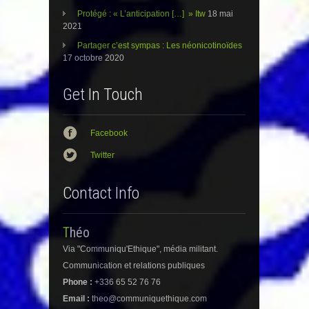
Protégé : « L’anticipation […] » Itw
18 mai
2021
Partager c’est sympas : Les néonicotinoïdes
17 octobre 2020
Get In Touch
Facebook
Twitter
Contact Info
Théo
Via "Communiqu'Ethique", média militant.
Communication et relations publiques
Phone :
+336 65 52 76 76
Email :
theo@communiquethique.com