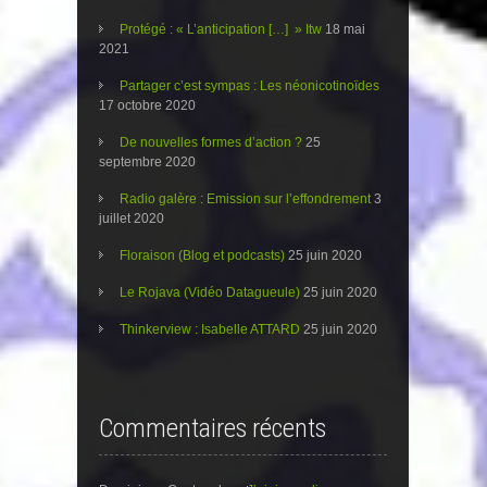
Protégé : « L’anticipation […] » Itw
18 mai
2021
Partager c’est sympas : Les néonicotinoïdes
17 octobre 2020
De nouvelles formes d’action ?
25
septembre 2020
Radio galère : Emission sur l’effondrement
3
juillet 2020
Floraison (Blog et podcasts)
25 juin 2020
Le Rojava (Vidéo Datagueule)
25 juin 2020
Thinkerview : Isabelle ATTARD
25 juin 2020
Commentaires récents