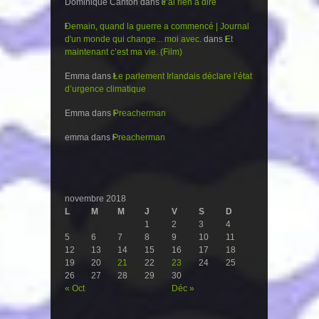
Dominique Canton
dans
J’ai rien a dire
Demain, quand la guerre a commencé | Journal
d'un monde qui change... moi avec.
dans
Et
maintenant c’est ma vie. (Film)
Emma
dans
Le parlement Irlandais déclare l’état
d’urgence climatique
Emma
dans
Preacherman
emma
dans
Preacherman
novembre 2018
L
M
M
J
V
S
D
1
2
3
4
5
6
7
8
9
10
11
12
13
14
15
16
17
18
19
20
21
22
23
24
25
26
27
28
29
30
« Oct
Déc »