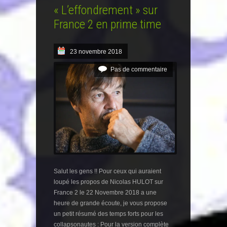
« L’effondrement » sur
France 2 en prime time
23 novembre 2018
Pas de commentaire
Salut les gens !! Pour ceux qui auraient
loupé les propos de Nicolas HULOT sur
France 2 le 22 Novembre 2018 a une
heure de grande écoute, je vous propose
un petit résumé des temps forts pour les
collapsonautes : Pour la version complète