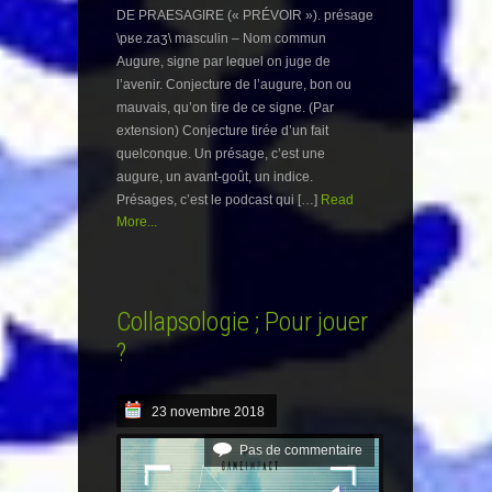
DE PRAESAGIRE (« PRÉVOIR »). présage
\pʁe.zaʒ\ masculin – Nom commun
Augure, signe par lequel on juge de
l’avenir. Conjecture de l’augure, bon ou
mauvais, qu’on tire de ce signe. (Par
extension) Conjecture tirée d’un fait
quelconque. Un présage, c’est une
augure, un avant-goût, un indice.
Présages, c’est le podcast qui […]
Read
More...
Collapsologie ; Pour jouer
?
23 novembre 2018
Pas de commentaire