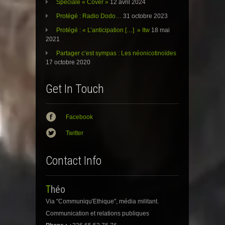
Spéciale « Cover »
12 avril 2024
u
o
u
v
u
v
Protégé : Radio Dodo…
31 octobre 2023
e
v
e
l
e
l
l
l
l
Protégé : « L’anticipation […] » Itw
18 mai
e
l
e
2021
f
e
f
e
f
e
n
e
n
Partager c’est sympas : Les néonicotinoïdes
ê
n
ê
17 octobre 2020
t
ê
t
r
t
r
e
r
e
)
e
)
Get In Touch
)
Facebook
Twitter
Contact Info
Théo
Via "Communiqu'Ethique", média militant.
Communication et relations publiques