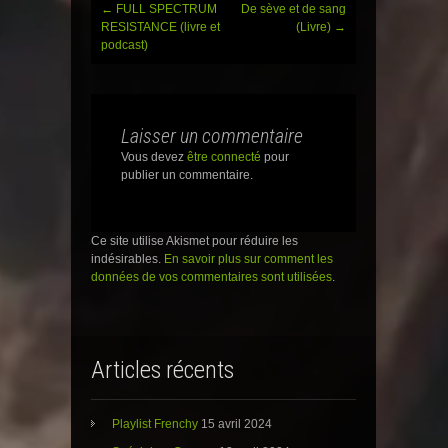
z
z
z
←
FULL SPECTRUM
De sève et de sang
Post
p
p
p
o
o
o
RESISTANCE (livre et
(Livre)
→
u
u
u
podcast)
r
r
r
navigation
p
p
p
a
a
a
r
r
r
t
t
t
a
a
a
g
g
g
Laisser un commentaire
e
e
e
r
r
r
s
s
s
Vous devez
être connecté
pour
u
u
u
publier un commentaire.
r
r
r
T
F
G
w
a
o
i
c
o
t
e
g
t
b
l
Ce site utilise Akismet pour réduire les
e
o
e
indésirables.
En savoir plus sur comment les
r
o
+
(
k
(
données de vos commentaires sont utilisées
.
o
(
o
u
o
u
v
u
v
r
v
r
e
r
e
d
e
d
a
d
a
Articles récents
n
a
n
s
n
s
u
s
u
n
u
n
e
n
e
Playlist Frenchy
15 avril 2024
n
e
n
o
n
o