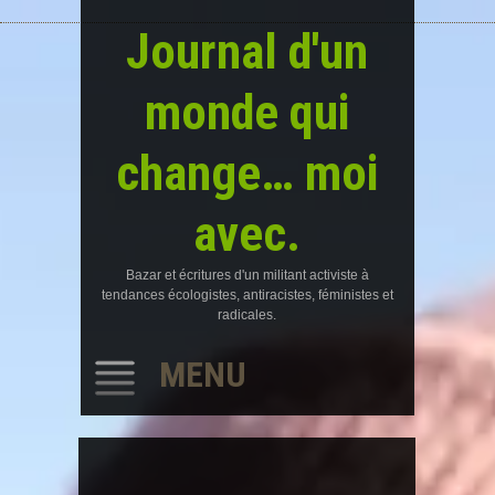
Journal d'un
monde qui
change… moi
avec.
Bazar et écritures d'un militant activiste à
tendances écologistes, antiracistes, féministes et
radicales.
MENU
SKIP
TO
CONTENT