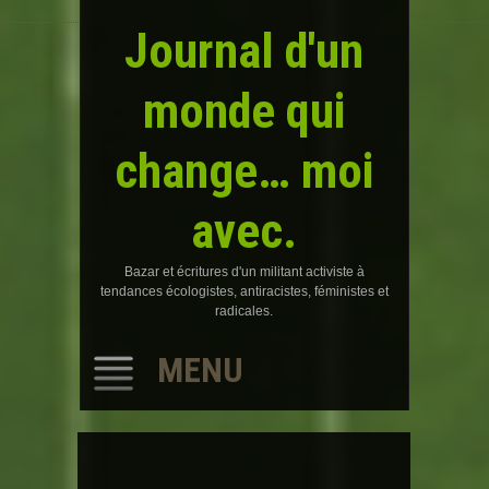
Journal d'un
monde qui
change… moi
avec.
Bazar et écritures d'un militant activiste à
tendances écologistes, antiracistes, féministes et
radicales.
MENU
SKIP
TO
CONTENT