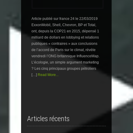
Article publié sur france 24 le 22/03/2019
ExxonMobil, Shell, Chevron, BP et Total,
ont, depuis la COP21 en 2015, dépensé 1
milliard de dollars en lobbying et relations
publiques « contraires » aux conclusions
de l’accord de Paris sur le climat, révèle
vendredi l’ONG britannique InfluenceMap.
L’écologie, un simple argument marketing
? Les cinq principaux groupes pétroliers
[…]
Read More...
Articles récents