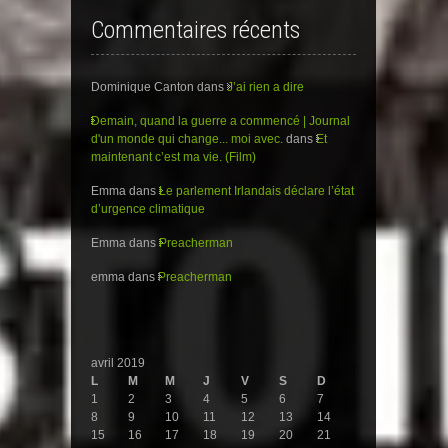
Commentaires récents
Dominique Canton
dans
J’ai rien a dire
Demain, quand la guerre a commencé | Journal
d'un monde qui change... moi avec.
dans
Et
maintenant c’est ma vie. (Film)
Emma
dans
Le parlement Irlandais déclare l’état
d’urgence climatique
Emma
dans
Preacherman
emma
dans
Preacherman
avril 2019
L
M
M
J
V
S
D
1
2
3
4
5
6
7
8
9
10
11
12
13
14
15
16
17
18
19
20
21