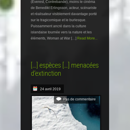
(Everest, Contrebande), moins le cinéma
de Benedikt Erlingsson, acteur, scénariste
et réalisateur visiblement davantage porté
sur le tragicomique et le burlesque.
Puissamment ancré dans la culture
islandaise tournée vers la nature et les
éléments, Woman at War […]
Read More...
[…] espèces […] menacées
d’extinction
24 avril 2019
Pas de commentaire