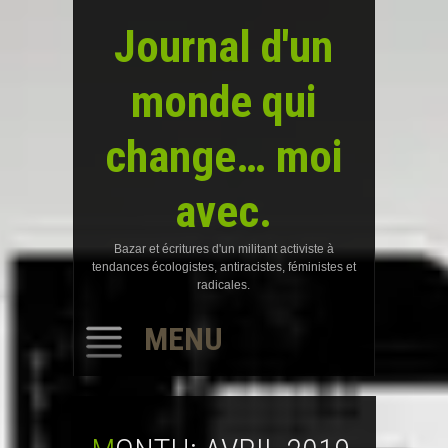
Journal d'un
monde qui
change… moi
avec.
Bazar et écritures d'un militant activiste à
tendances écologistes, antiracistes, féministes et
radicales.
MENU
SKIP
TO
CONTENT